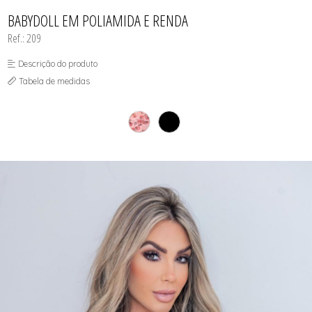
CAMISETAS
TODOS DE VESTUÁRIO E ACESSÓRIOS
TODOS DE A-MALL
TODOS DE OUTLET
SHORTS
SHORTS
MEIAS
BABYDOLL EM POLIAMIDA E RENDA
TOP AVULSO
MODA PRAIA
Ref.: 209
PANTUFAS
REGATAS
TOP AVULSO
Descrição do produto
TRICOT
Tabela de medidas
VESTUÁRIO