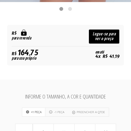
R$
Logue-se para
para revenda
ver o preço
164,75
em até
R$
4x R$ 41,19
para uso próprio
INFORME O TAMANHO, A COR E QUANTIDADE
+1 PEÇA
-1 PEÇA
PREENCHER A QTDE