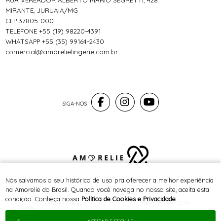
RUA VEREADOR ALBERTO MÁRIO SEGRETTI, 428
MIRANTE, JURUAIA/MG
CEP 37805-000
TELEFONE +55 (19) 98220-4391
WHATSAPP +55 (35) 99164-2430
comercial@amorelielingerie.com.br
® TODOS DIREITOS RESERVADOS
Nós salvamos o seu histórico de uso pra oferecer a melhor experiência
na Amorelie do Brasil. Quando você navega no nosso site, aceita esta
condição. Conheça nossa
Política de Cookies e Privacidade
.
SITE 100% SEGURO
PLATAFORMA B2B