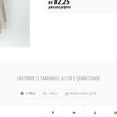
82,25
R$
para uso próprio
INFORME O TAMANHO, A COR E QUANTIDADE
+1 PEÇA
-1 PEÇA
PREENCHER A QTDE
P
M
G
G