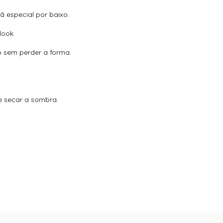
iã especial por baixo.
look.
o sem perder a forma.
e secar a sombra.