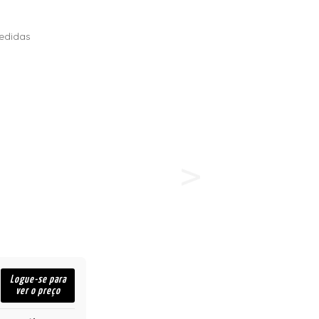
edidas
Logue-se para
ver o preço