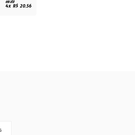
em até
4x R$ 20,56
G