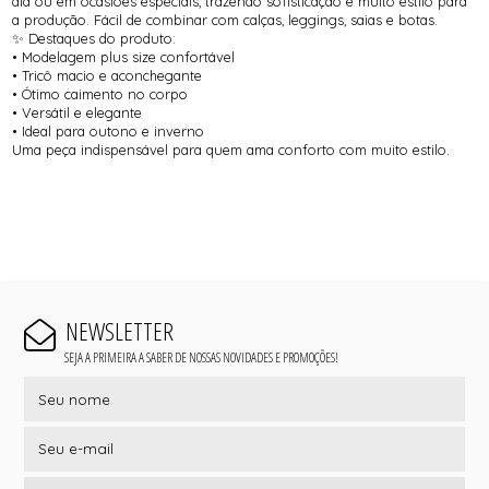
dia ou em ocasiões especiais, trazendo sofisticação e muito estilo para
a produção. Fácil de combinar com calças, leggings, saias e botas.
✨ Destaques do produto:
• Modelagem plus size confortável
• Tricô macio e aconchegante
• Ótimo caimento no corpo
• Versátil e elegante
• Ideal para outono e inverno
Uma peça indispensável para quem ama conforto com muito estilo.
NEWSLETTER
SEJA A PRIMEIRA A SABER DE NOSSAS NOVIDADES E PROMOÇÕES!