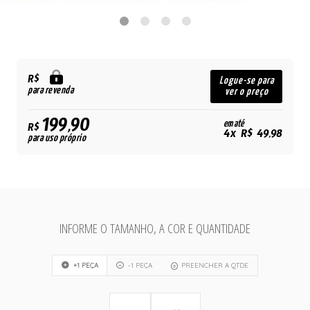
R$
Logue-se para
para revenda
ver o preço
199,90
em até
R$
4x R$ 49,98
para uso próprio
INFORME O TAMANHO, A COR E QUANTIDADE
+1 PEÇA
-1 PEÇA
PREENCHER A QTDE