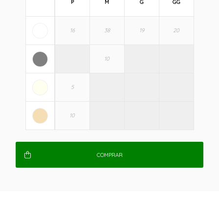
P
M
G
GG
COMPRAR