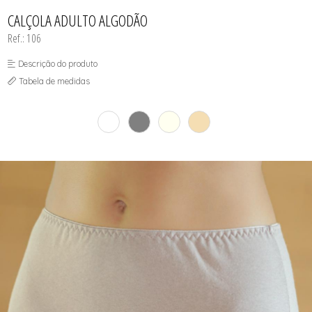
CAMISETAS
TODOS DE VESTUÁRIO E ACESSÓRIOS
TODOS DE A-MALL
TODOS DE OUTLET
SHORTS
SHORTS
MEIAS
CALÇOLA ADULTO ALGODÃO
TOP AVULSO
MODA PRAIA
Ref.: 106
PANTUFAS
REGATAS
TOP AVULSO
Descrição do produto
TRICOT
Tabela de medidas
VESTUÁRIO