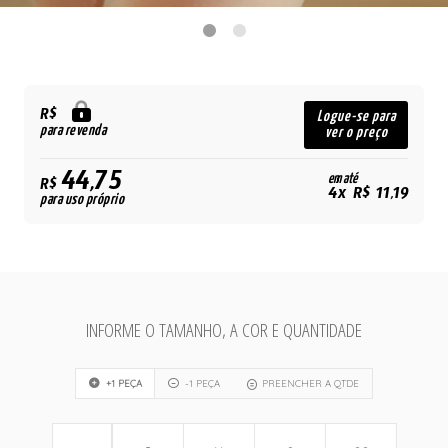
R$
Logue-se para
para revenda
ver o preço
44,75
em até
R$
4x R$ 11,19
para uso próprio
INFORME O TAMANHO, A COR E QUANTIDADE
+1 PEÇA
-1 PEÇA
PREENCHER A QTDE