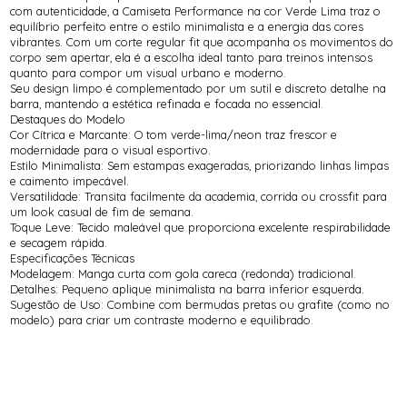
com autenticidade, a Camiseta Performance na cor Verde Lima traz o
equilíbrio perfeito entre o estilo minimalista e a energia das cores
vibrantes. Com um corte regular fit que acompanha os movimentos do
corpo sem apertar, ela é a escolha ideal tanto para treinos intensos
quanto para compor um visual urbano e moderno.
Seu design limpo é complementado por um sutil e discreto detalhe na
barra, mantendo a estética refinada e focada no essencial.
Destaques do Modelo
Cor Cítrica e Marcante: O tom verde-lima/neon traz frescor e
modernidade para o visual esportivo.
Estilo Minimalista: Sem estampas exageradas, priorizando linhas limpas
e caimento impecável.
Versatilidade: Transita facilmente da academia, corrida ou crossfit para
um look casual de fim de semana.
Toque Leve: Tecido maleável que proporciona excelente respirabilidade
e secagem rápida.
Especificações Técnicas
Modelagem: Manga curta com gola careca (redonda) tradicional.
Detalhes: Pequeno aplique minimalista na barra inferior esquerda.
Sugestão de Uso: Combine com bermudas pretas ou grafite (como no
modelo) para criar um contraste moderno e equilibrado.