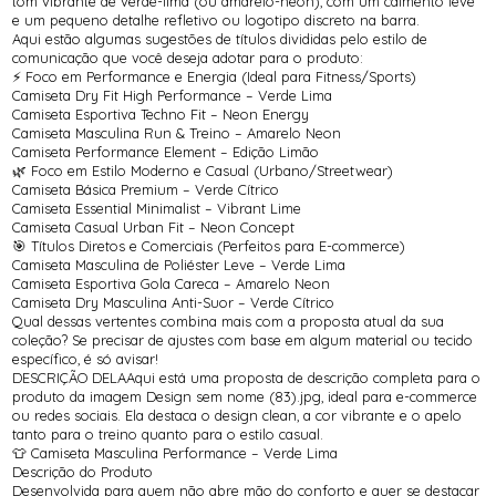
tom vibrante de verde-lima (ou amarelo-neon), com um caimento leve
e um pequeno detalhe refletivo ou logotipo discreto na barra.
Aqui estão algumas sugestões de títulos divididas pelo estilo de
comunicação que você deseja adotar para o produto:
⚡ Foco em Performance e Energia (Ideal para Fitness/Sports)
Camiseta Dry Fit High Performance – Verde Lima
Camiseta Esportiva Techno Fit – Neon Energy
Camiseta Masculina Run & Treino – Amarelo Neon
Camiseta Performance Element – Edição Limão
🌿 Foco em Estilo Moderno e Casual (Urbano/Streetwear)
Camiseta Básica Premium – Verde Cítrico
Camiseta Essential Minimalist – Vibrant Lime
Camiseta Casual Urban Fit – Neon Concept
🎯 Títulos Diretos e Comerciais (Perfeitos para E-commerce)
Camiseta Masculina de Poliéster Leve – Verde Lima
Camiseta Esportiva Gola Careca – Amarelo Neon
Camiseta Dry Masculina Anti-Suor – Verde Cítrico
Qual dessas vertentes combina mais com a proposta atual da sua
coleção? Se precisar de ajustes com base em algum material ou tecido
específico, é só avisar!
DESCRIÇÃO DELAAqui está uma proposta de descrição completa para o
produto da imagem Design sem nome (83).jpg, ideal para e-commerce
ou redes sociais. Ela destaca o design clean, a cor vibrante e o apelo
tanto para o treino quanto para o estilo casual.
👕 Camiseta Masculina Performance – Verde Lima
Descrição do Produto
Desenvolvida para quem não abre mão do conforto e quer se destacar