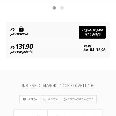
R$
Logue-se para
para revenda
ver o preço
131,90
em até
R$
4x R$ 32,98
para uso próprio
INFORME O TAMANHO, A COR E QUANTIDADE
+1 PEÇA
-1 PEÇA
PREENCHER A QTDE