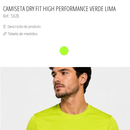
CAMISETAS
TODOS DE VESTUÁRIO E ACESSÓRIOS
TODOS DE A-MALL
TODOS DE OUTLET
SHORTS
SHORTS
MEIAS
CAMISETA DRY FIT HIGH PERFORMANCE VERDE LIMA
TOP AVULSO
MODA PRAIA
Ref.: 5028
PANTUFAS
REGATAS
TOP AVULSO
Descrição do produto
TRICOT
Tabela de medidas
VESTUÁRIO