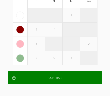
P
M
G
GG
COMPRAR