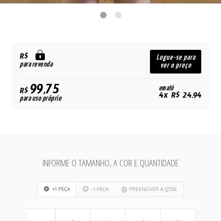
R$
Logue-se para
para revenda
ver o preço
99,75
em até
R$
4x R$ 24,94
para uso próprio
INFORME O TAMANHO, A COR E QUANTIDADE
+1 PEÇA
-1 PEÇA
PREENCHER A QTDE