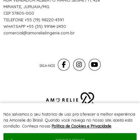
RUA VEREADOR ALBERTO MÁRIO SEGRETTI, 428
MIRANTE, JURUAIA/MG
CEP 37805-000
TELEFONE +55 (19) 98220-4391
WHATSAPP +55 (35) 99164-2430
comercial@amorelielingerie.com.br
® TODOS DIREITOS RESERVADOS
Nós salvamos o seu histórico de uso pra oferecer a melhor experiência
na Amorelie do Brasil. Quando você navega no nosso site, aceita esta
condição. Conheça nossa
Política de Cookies e Privacidade
.
SITE 100% SEGURO
PLATAFORMA B2B