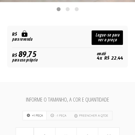
R$
Logue-se para
para revenda
ver o preço
89,75
em até
R$
4x R$ 22,44
para uso próprio
INFORME O TAMANHO, A COR E QUANTIDADE
+1 PEÇA
-1 PEÇA
PREENCHER A QTDE