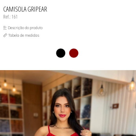
CAMISETAS
TODOS DE VESTUÁRIO E ACESSÓRIOS
TODOS DE A-MALL
TODOS DE OUTLET
SHORTS
SHORTS
MEIAS
CAMISOLA GRIPEAR
TOP AVULSO
MODA PRAIA
Ref.: 161
PANTUFAS
REGATAS
TOP AVULSO
Descrição do produto
TRICOT
Tabela de medidas
VESTUÁRIO