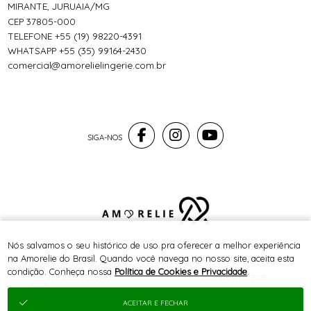
MIRANTE, JURUAIA/MG
CEP 37805-000
TELEFONE +55 (19) 98220-4391
WHATSAPP +55 (35) 99164-2430
comercial@amorelielingerie.com.br
® TODOS DIREITOS RESERVADOS
Nós salvamos o seu histórico de uso pra oferecer a melhor experiência
na Amorelie do Brasil. Quando você navega no nosso site, aceita esta
condição. Conheça nossa
Política de Cookies e Privacidade
.
SITE 100% SEGURO
PLATAFORMA B2B
ACEITAR E FECHAR