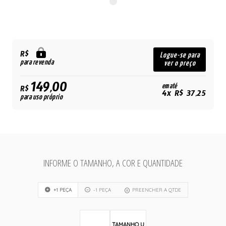
R$
Logue-se para
para revenda
ver o preço
149,00
em até
R$
4x R$ 37,25
para uso próprio
INFORME O TAMANHO, A COR E QUANTIDADE
+1 PEÇA
-1 PEÇA
PREENCHER A QTDE
TAMANHO U