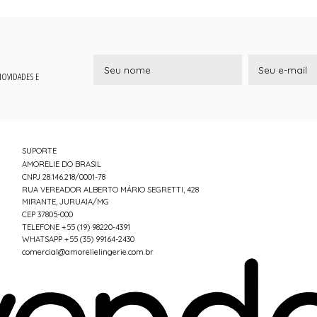
 NOVIDADES E
SUPORTE
AMORELIE DO BRASIL
CNPJ 28.146.218/0001-78
RUA VEREADOR ALBERTO MÁRIO SEGRETTI, 428
MIRANTE, JURUAIA/MG
CEP 37805-000
TELEFONE +55 (19) 98220-4391
WHATSAPP +55 (35) 99164-2430
comercial@amorelielingerie.com.br