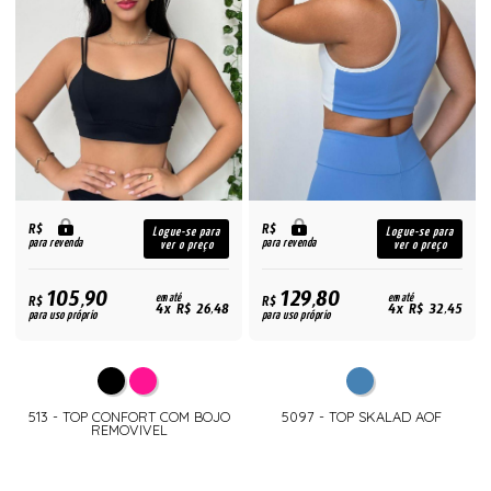
R$
R$
Logue-se para
Logue-se para
para revenda
para revenda
ver o preço
ver o preço
105,90
129,80
R$
em até
R$
em até
4x R$ 26,48
4x R$ 32,45
para uso próprio
para uso próprio
513 - TOP CONFORT COM BOJO
5097 - TOP SKALAD AOF
REMOVIVEL