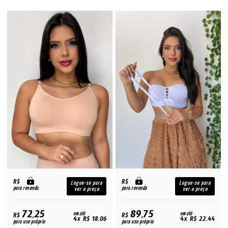
R$
R$
Logue-se para
Logue-se para
para revenda
para revenda
ver o preço
ver o preço
72,25
89,75
R$
em até
R$
em até
4x R$ 18,06
4x R$ 22,44
para uso próprio
para uso próprio