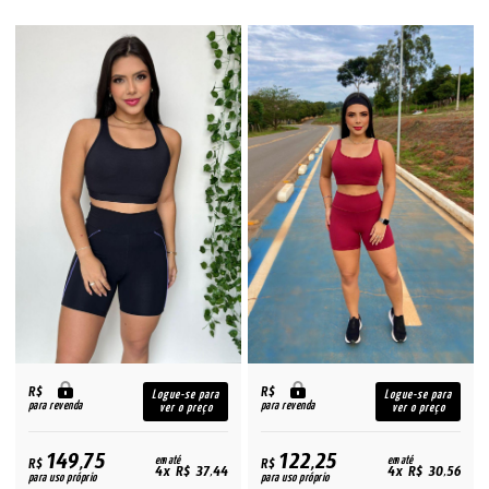
R$
R$
Logue-se para
Logue-se para
para revenda
para revenda
ver o preço
ver o preço
149,75
122,25
R$
em até
R$
em até
4x R$ 37,44
4x R$ 30,56
para uso próprio
para uso próprio