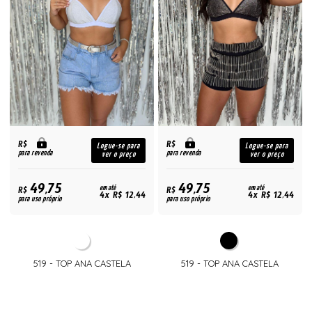
R$
R$
Logue-se para
Logue-se para
para revenda
para revenda
ver o preço
ver o preço
49,75
49,75
R$
em até
R$
em até
4x R$ 12,44
4x R$ 12,44
para uso próprio
para uso próprio
519 - TOP ANA CASTELA
519 - TOP ANA CASTELA