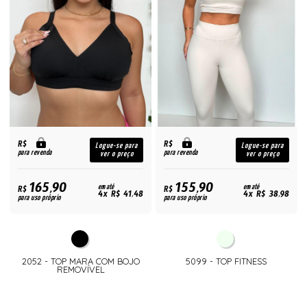
R$
R$
Logue-se para
Logue-se para
para revenda
para revenda
ver o preço
ver o preço
165,90
155,90
R$
em até
R$
em até
4x R$ 41,48
4x R$ 38,98
para uso próprio
para uso próprio
2052 - TOP MARA COM BOJO
5099 - TOP FITNESS
REMOVÍVEL