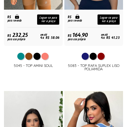
R$
R$
Logue-se para
Logue-se para
para revenda
para revenda
ver o preço
ver o preço
232,25
164,90
R$
em até
R$
em até
4x R$ 58,06
4x R$ 41,23
para uso próprio
para uso próprio
5045 - TOP AMINI SOUL
5083 - TOP RAFA SUPLEX LISO
POLIAMIDA