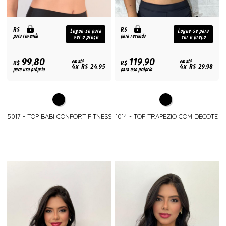
R$
R$
Logue-se para
Logue-se para
para revenda
para revenda
ver o preço
ver o preço
99,80
119,90
R$
em até
R$
em até
4x R$ 24,95
4x R$ 29,98
para uso próprio
para uso próprio
5017 - TOP BABI CONFORT FITNESS
1014 - TOP TRAPEZIO COM DECOTE