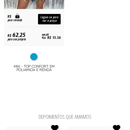
R$
Logue-se para
para revenda
ver o preço
62,25
R$
em até
4x R$ 15,56
para uso próprio
486 - TOP CONFORT EM
POLIAMIDA E RENDA
DEPOIMENTOS QUE AMAMOS