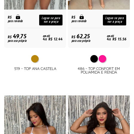
R$
R$
Logue-se para
Logue-se para
para revenda
para revenda
ver o preço
ver o preço
49,75
62,25
R$
em até
R$
em até
4x R$ 12,44
4x R$ 15,56
para uso próprio
para uso próprio
519 - TOP ANA CASTELA
486 - TOP CONFORT EM
POLIAMIDA E RENDA