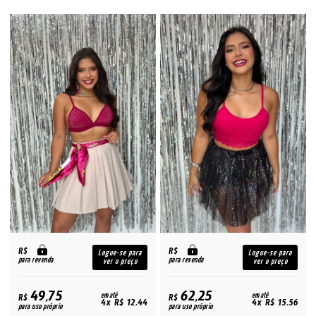
R$
R$
Logue-se para
Logue-se para
para revenda
para revenda
ver o preço
ver o preço
49,75
62,25
R$
em até
R$
em até
4x R$ 12,44
4x R$ 15,56
para uso próprio
para uso próprio