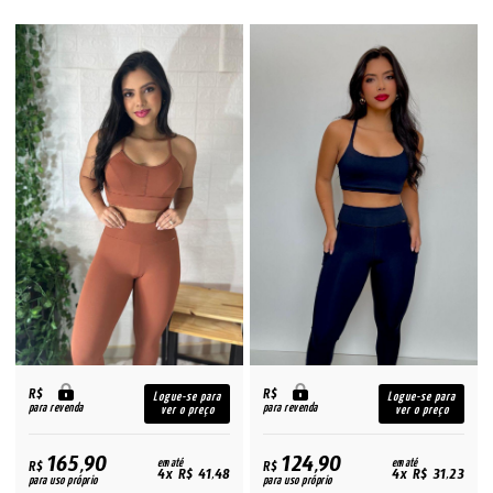
R$
R$
Logue-se para
Logue-se para
para revenda
para revenda
ver o preço
ver o preço
165,90
124,90
R$
em até
R$
em até
4x R$ 41,48
4x R$ 31,23
para uso próprio
para uso próprio