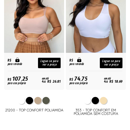
R$
R$
Logue-se para
Logue-se para
para revenda
para revenda
ver o preço
ver o preço
107,25
74,75
R$
em até
R$
em até
4x R$ 26,81
4x R$ 18,69
para uso próprio
para uso próprio
21200 - TOP CONFORT POLIAMIDA
353 - TOP CONFORT EM
POLIAMIDA SEM COSTURA