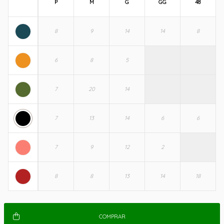
P
M
G
GG
48
COMPRAR