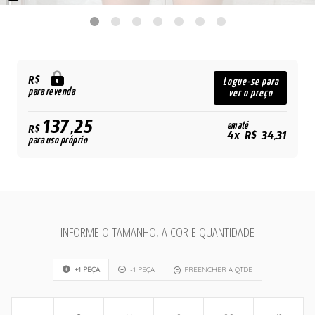
R$
Logue-se para
para revenda
ver o preço
137,25
em até
R$
4x R$ 34,31
para uso próprio
INFORME O TAMANHO, A COR E QUANTIDADE
+1 PEÇA
-1 PEÇA
PREENCHER A QTDE