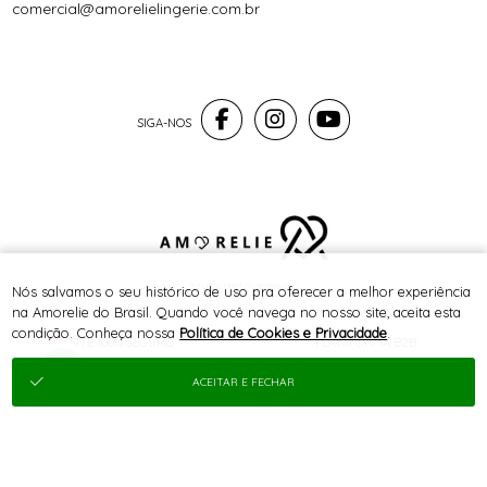
comercial@amorelielingerie.com.br
® TODOS DIREITOS RESERVADOS
Nós salvamos o seu histórico de uso pra oferecer a melhor experiência
na Amorelie do Brasil. Quando você navega no nosso site, aceita esta
condição. Conheça nossa
Política de Cookies e Privacidade
.
SITE 100% SEGURO
PLATAFORMA B2B
ACEITAR E FECHAR