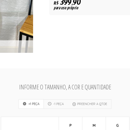
399,90
R$
para uso próprio
INFORME O TAMANHO, A COR E QUANTIDADE
+1 PEÇA
-1 PEÇA
PREENCHER A QTDE
P
M
G