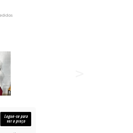
edidas
Logue-se para
ver o preço