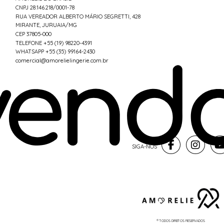
CNPJ 28.146.218/0001-78
RUA VEREADOR ALBERTO MÁRIO SEGRETTI, 428
MIRANTE, JURUAIA/MG
CEP 37805-000
TELEFONE +55 (19) 98220-4391
WHATSAPP +55 (35) 99164-2430
comercial@amorelielingerie.com.br
® TODOS DIREITOS RESERVADOS