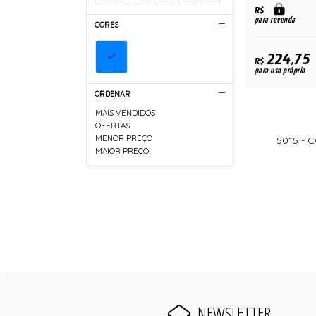
R$
para revenda
CORES
224,75
R$
para uso próprio
ORDENAR
MAIS VENDIDOS
OFERTAS
MENOR PREÇO
5015 -
MAIOR PREÇO
NEWSLETTER