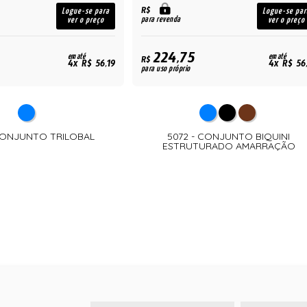
R$
Logue-se para
Logue-se par
para revenda
ver o preço
ver o preço
224,75
em até
em até
R$
4x R$ 56,19
4x R$ 56
para uso próprio
 CONJUNTO TRILOBAL
5072 - CONJUNTO BIQUINI
ESTRUTURADO AMARRAÇÃO