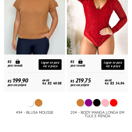
R$
R$
Logue-se para
Logue-se para
para revenda
para revenda
ver o preço
ver o preço
199,90
219,75
R$
em até
R$
em até
4x R$ 49,98
4x R$ 54,94
para uso próprio
para uso próprio
494 - BLUSA MOUSSE
204 - BODY MANGA LONGA EM
TULE E RENDA