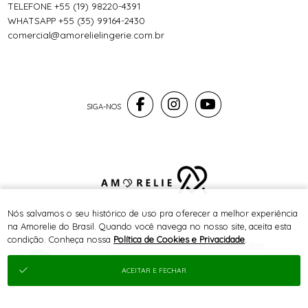
TELEFONE +55 (19) 98220-4391
WHATSAPP +55 (35) 99164-2430
comercial@amorelielingerie.com.br
® TODOS DIREITOS RESERVADOS
Nós salvamos o seu histórico de uso pra oferecer a melhor experiência
na Amorelie do Brasil. Quando você navega no nosso site, aceita esta
condição. Conheça nossa
Política de Cookies e Privacidade
.
SITE 100% SEGURO
PLATAFORMA B2B
ACEITAR E FECHAR