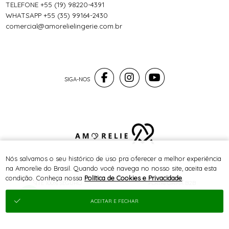
TELEFONE +55 (19) 98220-4391
WHATSAPP +55 (35) 99164-2430
comercial@amorelielingerie.com.br
® TODOS DIREITOS RESERVADOS
Nós salvamos o seu histórico de uso pra oferecer a melhor experiência
na Amorelie do Brasil. Quando você navega no nosso site, aceita esta
condição. Conheça nossa
Política de Cookies e Privacidade
.
SITE 100% SEGURO
PLATAFORMA B2B
ACEITAR E FECHAR