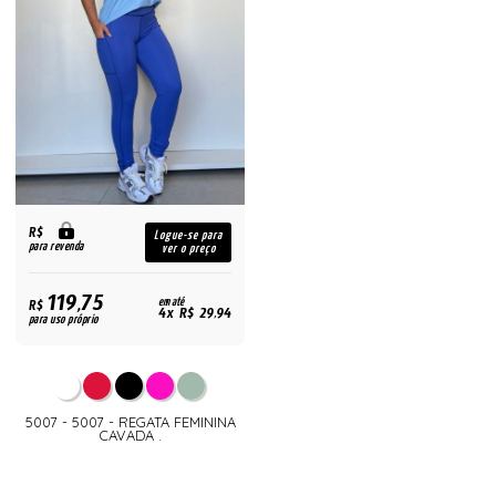
R$
Logue-se para
para revenda
ver o preço
119,75
R$
em até
4x R$ 29,94
para uso próprio
5007 - 5007 - REGATA FEMININA
CAVADA .