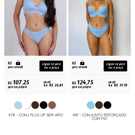
R$
R$
Logue-se para
Logue-se para
para revenda
para revenda
ver o preço
ver o preço
107,25
124,75
R$
em até
R$
em até
4x R$ 26,81
4x R$ 31,19
para uso próprio
para uso próprio
478 - CONJ PLUS UP SEM ARO
481 - CONJUNTO REFORÇADO
COM FIO