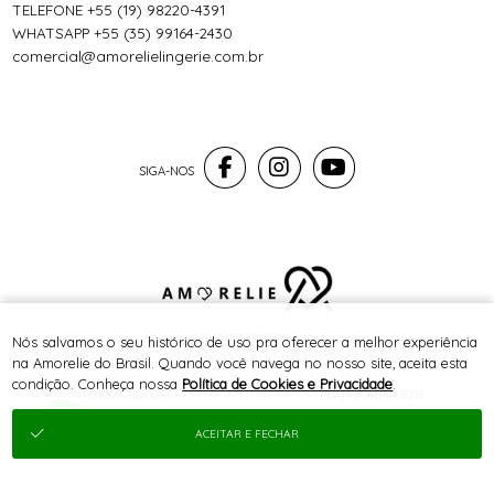
TELEFONE +55 (19) 98220-4391
WHATSAPP +55 (35) 99164-2430
comercial@amorelielingerie.com.br
® TODOS DIREITOS RESERVADOS
Nós salvamos o seu histórico de uso pra oferecer a melhor experiência
na Amorelie do Brasil. Quando você navega no nosso site, aceita esta
condição. Conheça nossa
Política de Cookies e Privacidade
.
SITE 100% SEGURO
PLATAFORMA B2B
ACEITAR E FECHAR