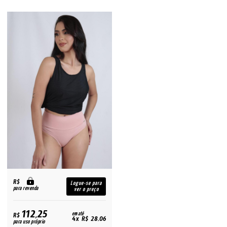
R$
Logue-se para
para revenda
ver o preço
112,25
R$
em até
4x R$ 28,06
para uso próprio