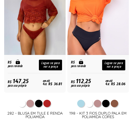
R$
R$
Logue-se para
Logue-se para
para revenda
para revenda
ver o preço
ver o preço
147,25
112,25
R$
em até
R$
em até
4x R$ 36,81
4x R$ 28,06
para uso próprio
para uso próprio
282 - BLUSA EM TULE E RENDA
198 - KIT 3 FIOS DUPLO PALA EM
POLIAMIDA
POLIAMIDA CORES