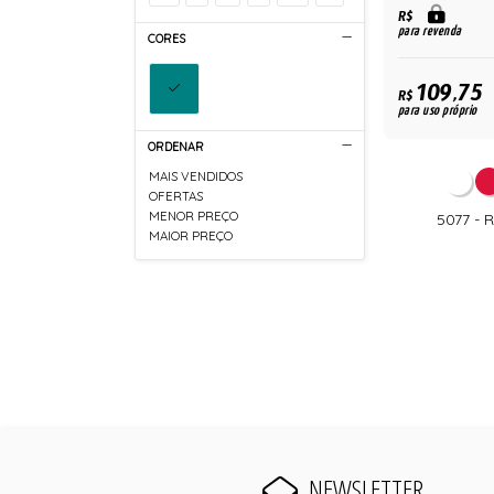
R$
para revenda
CORES
109,75
R$
para uso próprio
ORDENAR
MAIS VENDIDOS
OFERTAS
MENOR PREÇO
5077 -
MAIOR PREÇO
NEWSLETTER