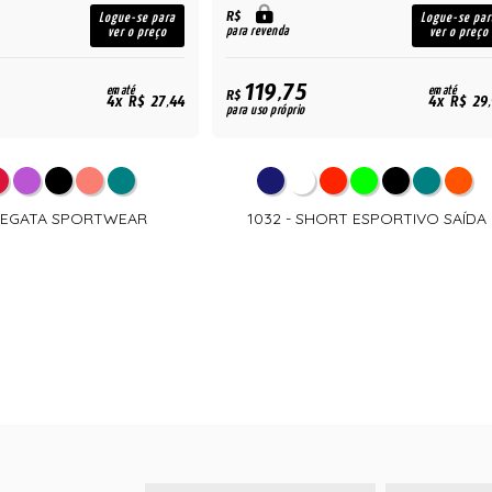
R$
Logue-se para
Logue-se par
para revenda
ver o preço
ver o preço
119,75
em até
em até
R$
4x R$ 27,44
4x R$ 29
para uso próprio
 REGATA SPORTWEAR
1032 - SHORT ESPORTIVO SAÍDA