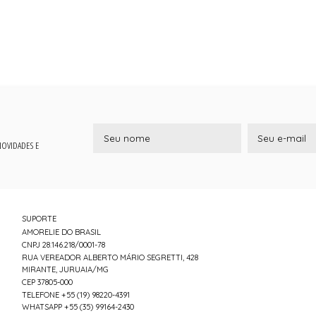
 NOVIDADES E
SUPORTE
AMORELIE DO BRASIL
CNPJ 28.146.218/0001-78
RUA VEREADOR ALBERTO MÁRIO SEGRETTI, 428
MIRANTE, JURUAIA/MG
CEP 37805-000
TELEFONE +55 (19) 98220-4391
WHATSAPP +55 (35) 99164-2430