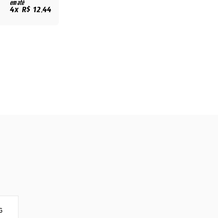
em até
4x R$ 12,44
G