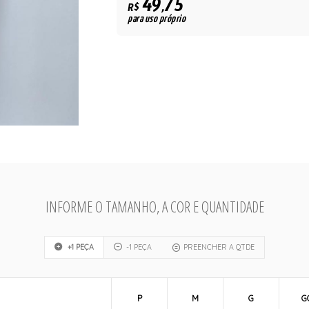
49,75
R$
para uso próprio
INFORME O TAMANHO, A COR E QUANTIDADE
+1 PEÇA
-1 PEÇA
PREENCHER A QTDE
P
M
G
G