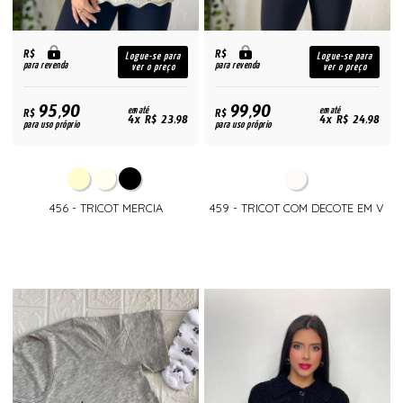
R$
R$
Logue-se para
Logue-se para
para revenda
para revenda
ver o preço
ver o preço
95,90
99,90
R$
em até
R$
em até
4x R$ 23,98
4x R$ 24,98
para uso próprio
para uso próprio
456 - TRICOT MERCIA
459 - TRICOT COM DECOTE EM V