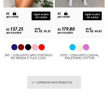
R$
R$
Logue-se para
Logue-se para
para revenda
para revenda
ver o preço
ver o preço
137,25
179,80
R$
em até
R$
em até
4x R$ 34,31
4x R$ 44,95
para uso próprio
para uso próprio
245 - CONJUNTO ARO CONTÍNUO
5053 - CONJUNTO CASUAL
EM RENDA E TULE LUXO
MOLETINHO COTTON
CARREGAR MAIS PRODUTOS