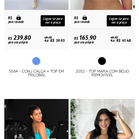
R$
R$
Logue-se para
Logue-se para
para revenda
para revenda
ver o preço
ver o preço
239,80
165,90
R$
em até
R$
em até
4x R$ 59,95
4x R$ 41,48
para uso próprio
para uso próprio
5064 - CONJ CALÇA + TOP EM
2052 - TOP MARA COM BOJO
TRILOBAL
REMOVÍVEL