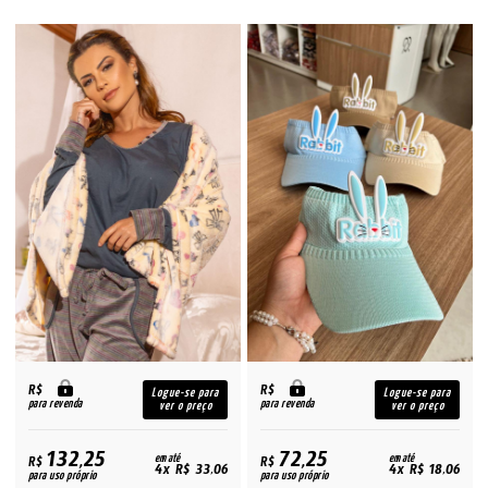
R$
R$
Logue-se para
Logue-se para
para revenda
para revenda
ver o preço
ver o preço
132,25
72,25
R$
em até
R$
em até
4x R$ 33,06
4x R$ 18,06
para uso próprio
para uso próprio