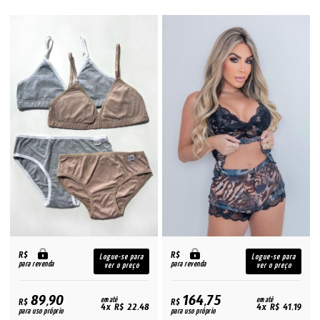
R$
R$
Logue-se para
Logue-se para
para revenda
para revenda
ver o preço
ver o preço
89,90
164,75
R$
em até
R$
em até
4x R$ 22,48
4x R$ 41,19
para uso próprio
para uso próprio