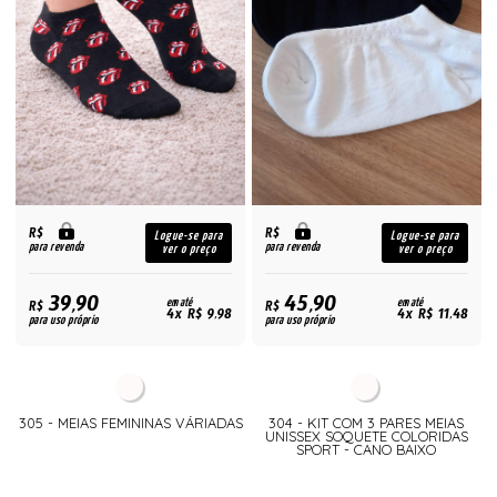
R$
R$
Logue-se para
Logue-se para
para revenda
para revenda
ver o preço
ver o preço
39,90
45,90
R$
em até
R$
em até
4x R$ 9,98
4x R$ 11,48
para uso próprio
para uso próprio
305 - MEIAS FEMININAS VÁRIADAS
304 - KIT COM 3 PARES MEIAS
UNISSEX SOQUETE COLORIDAS
SPORT - CANO BAIXO