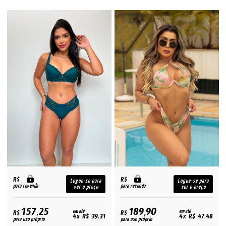
R$
R$
Logue-se para
Logue-se para
para revenda
para revenda
ver o preço
ver o preço
157,25
189,90
R$
em até
R$
em até
4x R$ 39,31
4x R$ 47,48
para uso próprio
para uso próprio