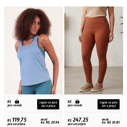
R$
R$
Logue-se para
Logue-se para
para revenda
para revenda
ver o preço
ver o preço
119,75
247,25
R$
em até
R$
em até
4x R$ 29,94
4x R$ 61,81
para uso próprio
para uso próprio