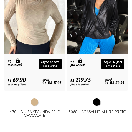
R$
R$
Logue-se para
Logue-se para
para revenda
para revenda
ver o preço
ver o preço
69,90
219,75
R$
em até
R$
em até
4x R$ 17,48
4x R$ 54,94
para uso próprio
para uso próprio
470 - BLUSA SEGUNDA PELE
5068 - AGASALHO ALURE PRETO
CHOCOLATE