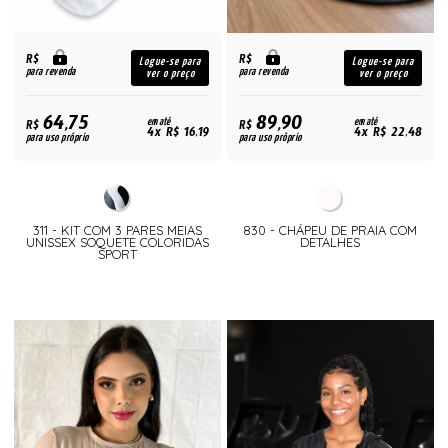
R$
R$
Logue-se para
Logue-se para
para revenda
para revenda
ver o preço
ver o preço
64,75
89,90
R$
em até
R$
em até
4x R$ 16,19
4x R$ 22,48
para uso próprio
para uso próprio
311 - KIT COM 3 PARES MEIAS
830 - CHÁPEU DE PRAIA COM
UNISSEX SOQUETE COLORIDAS
DETALHES
SPORT