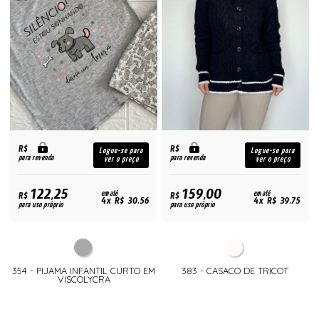
R$
R$
Logue-se para
Logue-se para
para revenda
para revenda
ver o preço
ver o preço
122,25
159,00
R$
em até
R$
em até
4x R$ 30,56
4x R$ 39,75
para uso próprio
para uso próprio
354 - PIJAMA INFANTIL CURTO EM
383 - CASACO DE TRICOT
VISCOLYCRA