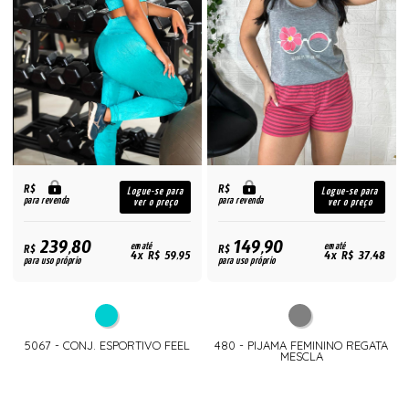
R$
R$
Logue-se para
Logue-se para
para revenda
para revenda
ver o preço
ver o preço
239,80
149,90
R$
em até
R$
em até
4x R$ 59,95
4x R$ 37,48
para uso próprio
para uso próprio
5067 - CONJ. ESPORTIVO FEEL
480 - PIJAMA FEMININO REGATA
MESCLA