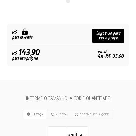
R$
Logue-se para
para revenda
ver o preço
143,90
em até
R$
4x R$ 35,98
para uso próprio
INFORME O TAMANHO, A COR E QUANTIDADE
+1 PEÇA
-1 PEÇA
PREENCHER A QTDE
SANDÁLIAS E PANTUFAS