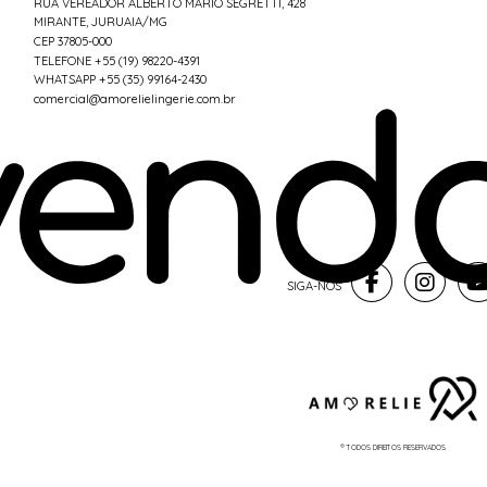
RUA VEREADOR ALBERTO MÁRIO SEGRETTI, 428
MIRANTE, JURUAIA/MG
CEP 37805-000
TELEFONE +55 (19) 98220-4391
WHATSAPP +55 (35) 99164-2430
comercial@amorelielingerie.com.br
® TODOS DIREITOS RESERVADOS