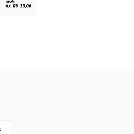
em até
4x R$ 33,06
6