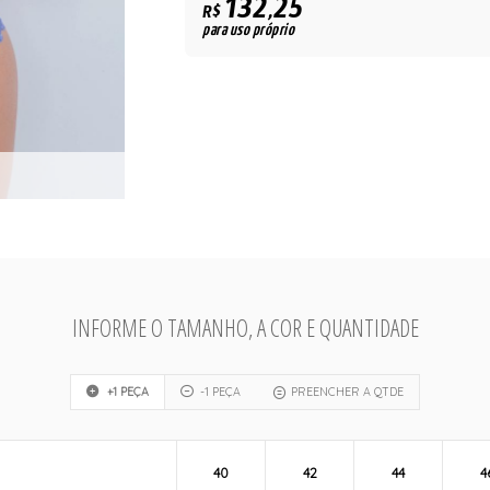
132,25
R$
para uso próprio
INFORME O TAMANHO, A COR E QUANTIDADE
+1 PEÇA
-1 PEÇA
PREENCHER A QTDE
40
42
44
4