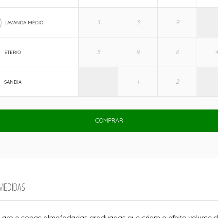
LAVANDA MÉDIO
ETERIO
SANDIA
COMPRAR
 MEDIDAS
om aro e copas almofadadas graduadas que criam o efeito volume