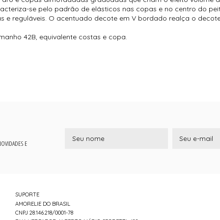
acteriza-se pelo padrão de elásticos nas copas e no centro do p
icas e reguláveis. O acentuado decote em V bordado realça o decot
amanho 42B, equivalente costas e copa.
 NOVIDADES E
SUPORTE
AMORELIE DO BRASIL
CNPJ 28.146.218/0001-78