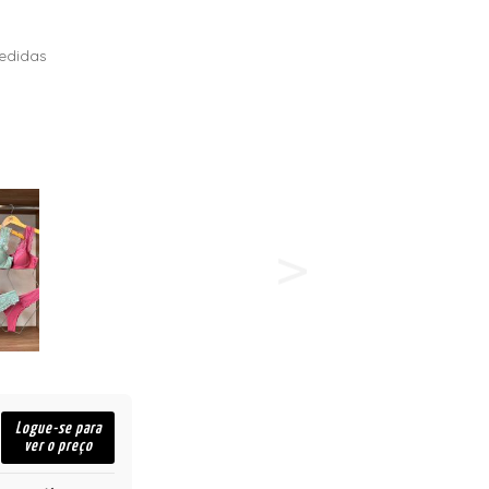
edidas
Logue-se para
ver o preço