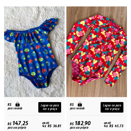
R$
R$
Logue-se para
Logue-se para
para revenda
para revenda
ver o preço
ver o preço
147,25
182,90
R$
em até
R$
em até
4x R$ 36,81
4x R$ 45,73
para uso próprio
para uso próprio