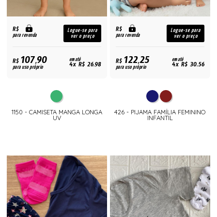
R$
R$
Logue-se para
Logue-se para
para revenda
para revenda
ver o preço
ver o preço
107,90
122,25
R$
em até
R$
em até
4x R$ 26,98
4x R$ 30,56
para uso próprio
para uso próprio
1150 - CAMISETA MANGA LONGA
426 - PIJAMA FAMÍLIA FEMININO
UV
INFANTIL