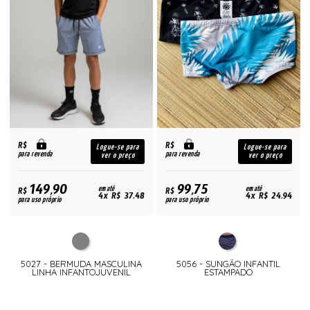
R$
R$
Logue-se para
Logue-se para
para revenda
para revenda
ver o preço
ver o preço
149,90
99,75
R$
em até
R$
em até
4x R$ 37,48
4x R$ 24,94
para uso próprio
para uso próprio
5027 - BERMUDA MASCULINA
5056 - SUNGÃO INFANTIL
LINHA INFANTOJUVENIL
ESTAMPADO