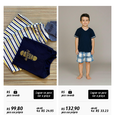
R$
R$
Logue-se para
Logue-se para
para revenda
para revenda
ver o preço
ver o preço
99,80
132,90
R$
em até
R$
em até
4x R$ 24,95
4x R$ 33,23
para uso próprio
para uso próprio