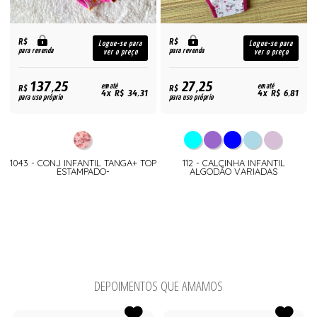
R$
R$
Logue-se para
Logue-se para
para revenda
para revenda
ver o preço
ver o preço
137,25
27,25
R$
em até
R$
em até
4x R$ 34,31
4x R$ 6,81
para uso próprio
para uso próprio
1043 - CONJ INFANTIL TANGA+ TOP
112 - CALCINHA INFANTIL
ESTAMPADO-
ALGODÃO VARIADAS
DEPOIMENTOS QUE AMAMOS