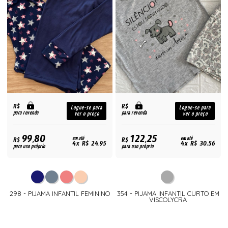
R$
R$
Logue-se para
Logue-se para
para revenda
para revenda
ver o preço
ver o preço
99,80
122,25
R$
em até
R$
em até
4x R$ 24,95
4x R$ 30,56
para uso próprio
para uso próprio
298 - PIJAMA INFANTIL FEMININO
354 - PIJAMA INFANTIL CURTO EM
VISCOLYCRA